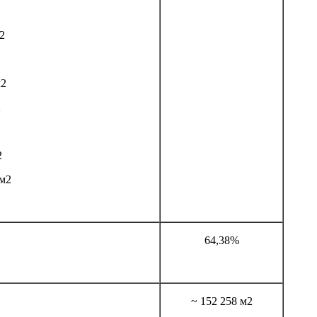
2
125 м2
2
2
м2
64,38%
~ 1
52 258 м2